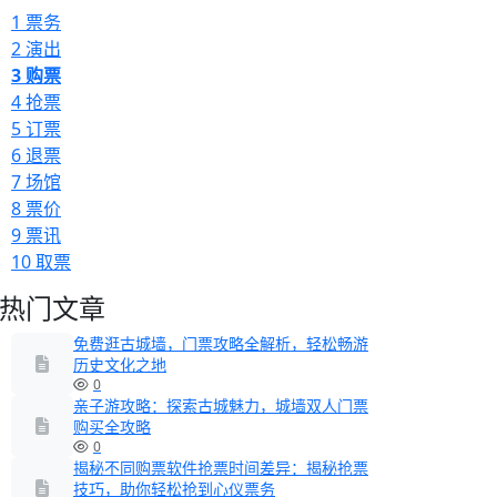
1
票务
2
演出
3
购票
4
抢票
5
订票
6
退票
7
场馆
8
票价
9
票讯
10
取票
热门文章
免费逛古城墙，门票攻略全解析，轻松畅游
历史文化之地
0
亲子游攻略：探索古城魅力，城墙双人门票
购买全攻略
0
揭秘不同购票软件抢票时间差异：揭秘抢票
技巧，助你轻松抢到心仪票务