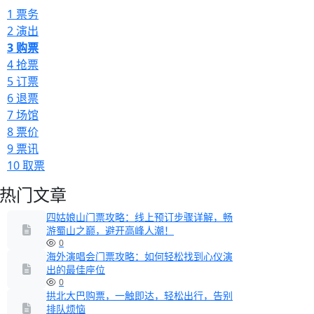
1
票务
2
演出
3
购票
4
抢票
5
订票
6
退票
7
场馆
8
票价
9
票讯
10
取票
热门文章
四姑娘山门票攻略：线上预订步骤详解，畅
游蜀山之巅，避开高峰人潮！
0
海外演唱会门票攻略：如何轻松找到心仪演
出的最佳座位
0
拱北大巴购票，一触即达，轻松出行，告别
排队烦恼