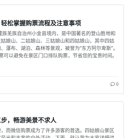
，轻松掌握购票流程及注意事项
藏族羌族自治州小金县境内，是中国著名的登山胜地和
大姑娘山、二姑娘山、三姑娘山和四姑娘山，其中四姑
、瀑布、湖泊、森林等景观，被誉为“东方阿尔卑斯”。
订门票可以避免在景区门口排队购票，节省您的宝贵时间。
0
三步，畅游美景不求人
捷，而微信购票成为了许多游客的首选。四姑娘山景区
然风光和丰富的户外活动。下面，就让我为大家详细讲