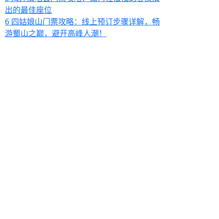
出的最佳座位
6
四姑娘山门票攻略：线上预订步骤详解，畅
游蜀山之巅，避开高峰人潮！