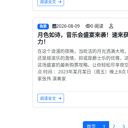
阅读全文
2026-08-09
0 阅读
购票
月色如诗，音乐会盛宴来袭！速来
力！
在这个浪漫的夜晚，当皎洁的月光洒满大地
还是摇滚乐的激情，抑或是爵士乐的优雅，
这场盛宴的最新购票攻略，让你轻松尽享夜空下
点 时间 ：2023年某月某日（周五）晚上8点 
家张伟 演奏家
阅读全文
首页
1
2
3