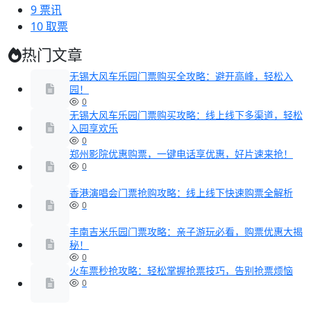
9
票讯
10
取票
热门文章
无锡大风车乐园门票购买全攻略：避开高峰，轻松入
园！
0
无锡大风车乐园门票购买攻略：线上线下多渠道，轻松
入园享欢乐
0
郑州影院优惠购票，一键电话享优惠，好片速来抢！
0
香港演唱会门票抢购攻略：线上线下快速购票全解析
0
丰南吉米乐园门票攻略：亲子游玩必看，购票优惠大揭
秘！
0
火车票秒抢攻略：轻松掌握抢票技巧，告别抢票烦恼
0