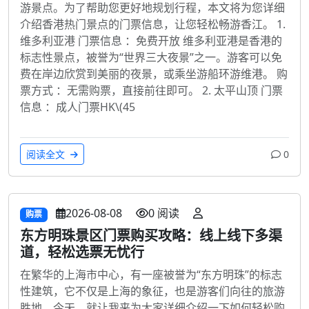
游景点。为了帮助您更好地规划行程，本文将为您详细
介绍香港热门景点的门票信息，让您轻松畅游香江。 1.
维多利亚港 门票信息 ：免费开放 维多利亚港是香港的
标志性景点，被誉为“世界三大夜景”之一。游客可以免
费在岸边欣赏到美丽的夜景，或乘坐游船环游维港。 购
票方式 ：无需购票，直接前往即可。 2. 太平山顶 门票
信息 ：成人门票HK\(45
阅读全文
0
2026-08-08
0 阅读
购票
东方明珠景区门票购买攻略：线上线下多渠
道，轻松选票无忧行
在繁华的上海市中心，有一座被誉为“东方明珠”的标志
性建筑，它不仅是上海的象征，也是游客们向往的旅游
胜地。今天，就让我来为大家详细介绍一下如何轻松购