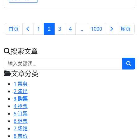
首页
1
2
3
4
...
1000
尾页
搜索文章
文章分类
1
票务
2
演出
3
购票
4
抢票
5
订票
6
退票
7
场馆
8
票价