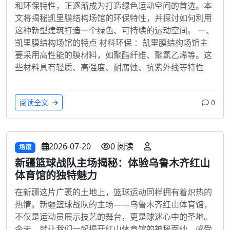
和环保特性，正逐渐成为打造绿色运动空间的首选。本
文将揭秘凯里膜结构场馆的环保特性，并探讨如何利用
这种新型建筑打造一个绿色、可持续的运动空间。 一、
凯里膜结构场馆的特点 材料环保 ：凯里膜结构场馆主
要采用高性能的膜材料，如聚酯纤维、聚氯乙烯等。这
些材料具有轻质、高强度、耐腐蚀、抗紫外线等特性
阅读全文
0
2026-07-20
0 阅读
场馆
新疆篮球战队主场揭秘：体验乌鲁木齐红山
体育馆的独特魅力
在新疆这片广袤的土地上，篮球运动同样拥有着炽热的
热情。新疆篮球战队的主场——乌鲁木齐红山体育馆，
不仅是运动员展示技艺的舞台，更是球迷心中的圣地。
今天，就让我们一起揭开红山体育馆的神秘面纱，感受