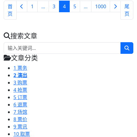
首
1
...
3
4
5
...
1000
尾
页
页
搜索文章
文章分类
1
票务
2
演出
3
购票
4
抢票
5
订票
6
退票
7
场馆
8
票价
9
票讯
10
取票