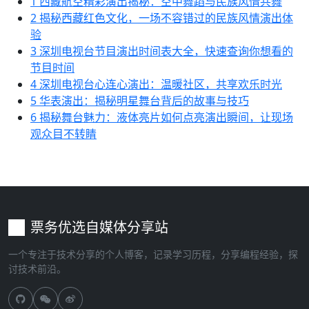
1
西藏航空精彩演出揭秘：空中舞蹈与民族风情共舞
2
揭秘西藏红色文化，一场不容错过的民族风情演出体
验
3
深圳电视台节目演出时间表大全，快速查询你想看的
节目时间
4
深圳电视台心连心演出：温暖社区，共享欢乐时光
5
华表演出：揭秘明星舞台背后的故事与技巧
6
揭秘舞台魅力：液体亮片如何点亮演出瞬间，让现场
观众目不转睛
票务优选自媒体分享站
一个专注于技术分享的个人博客，记录学习历程，分享编程经验，探
讨技术前沿。