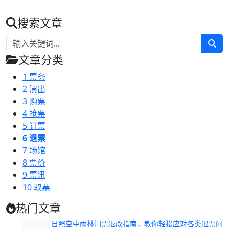
搜索文章
文章分类
1
票务
2
演出
3
购票
4
抢票
5
订票
6
退票
7
场馆
8
票价
9
票讯
10
取票
热门文章
日照空中雨林门票退改指南，教你轻松应对各类退票问