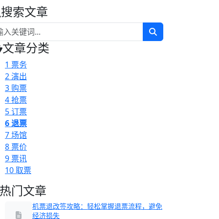
搜索文章
文章分类
1
票务
2
演出
3
购票
4
抢票
5
订票
6
退票
7
场馆
8
票价
9
票讯
10
取票
热门文章
机票退改签攻略：轻松掌握退票流程，避免
经济损失