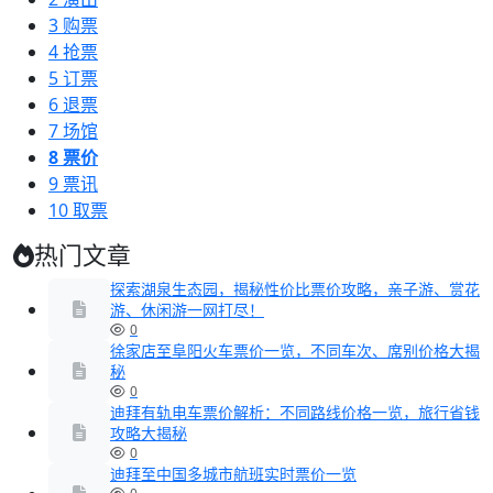
3
购票
4
抢票
5
订票
6
退票
7
场馆
8
票价
9
票讯
10
取票
热门文章
探索湖泉生态园，揭秘性价比票价攻略，亲子游、赏花
游、休闲游一网打尽！
0
徐家店至阜阳火车票价一览，不同车次、席别价格大揭
秘
0
迪拜有轨电车票价解析：不同路线价格一览，旅行省钱
攻略大揭秘
0
迪拜至中国多城市航班实时票价一览