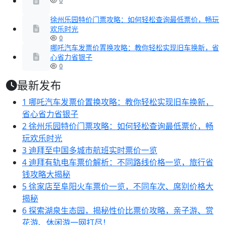
0
徐州乐园特价门票攻略：如何轻松查询最低票价，畅玩
欢乐时光
0
哪吒汽车发票价置换攻略：教你轻松实现旧车换新，省
心省力省银子
0
最新发布
1
哪吒汽车发票价置换攻略：教你轻松实现旧车换新，
省心省力省银子
2
徐州乐园特价门票攻略：如何轻松查询最低票价，畅
玩欢乐时光
3
迪拜至中国多城市航班实时票价一览
4
迪拜有轨电车票价解析：不同路线价格一览，旅行省
钱攻略大揭秘
5
徐家店至阜阳火车票价一览，不同车次、席别价格大
揭秘
6
探索湖泉生态园，揭秘性价比票价攻略，亲子游、赏
花游、休闲游一网打尽！