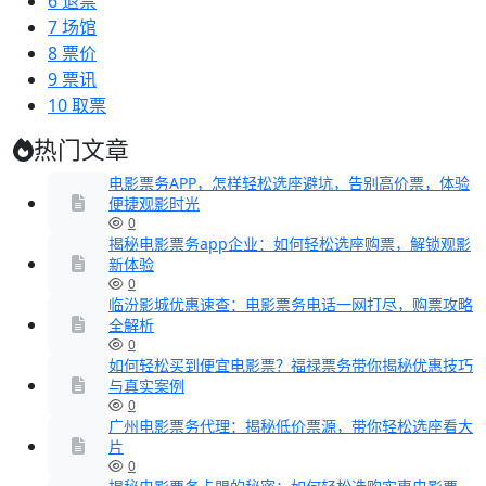
6
退票
7
场馆
8
票价
9
票讯
10
取票
热门文章
电影票务APP，怎样轻松选座避坑，告别高价票，体验
便捷观影时光
0
揭秘电影票务app企业：如何轻松选座购票，解锁观影
新体验
0
临汾影城优惠速查：电影票务电话一网打尽，购票攻略
全解析
0
如何轻松买到便宜电影票？福禄票务带你揭秘优惠技巧
与真实案例
0
广州电影票务代理：揭秘低价票源，带你轻松选座看大
片
0