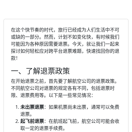
在这个快节奏的时代，旅行已经成为人们生活中不可
或缺的一部分。然而，计划不如变化快，有时候我们
可能因为各种原因需要退票。今天，就让我们一起来
探讨如何轻松应对跨平台退票难题，快速找回你的退
款！
一、了解退票政策
在开始退票之前，首先要了解航空公司的退票政策。
不同航空公司对退票的规定各有不同，包括退票时
限、退票费用等。以下是一些常见情况：
未出票退票
：如果机票尚未出票，通常可以免费
退票。
起飞前退票
：在航班起飞前，航空公司可能会收
取一定的退票手续费。