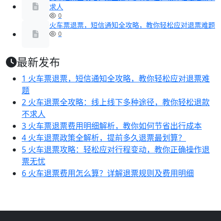
求人
0
火车票退票，短信通知全攻略，教你轻松应对退票难题
0
最新发布
1
火车票退票，短信通知全攻略，教你轻松应对退票难
题
2
火车退票全攻略：线上线下多种途径，教你轻松退款
不求人
3
火车票退票费用明细解析，教你如何节省出行成本
4
火车退票政策全解析，提前多久退票最划算？
5
火车退票攻略：轻松应对行程变动，教你正确操作退
票无忧
6
火车退票费用怎么算？详解退票规则及费用明细