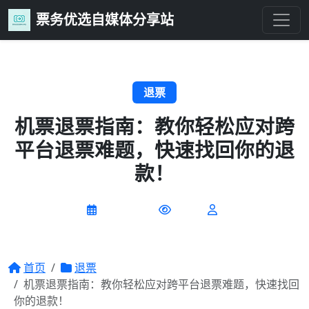
票务优选自媒体分享站
退票
机票退票指南：教你轻松应对跨
平台退票难题，快速找回你的退
款！
2026-07-08
0 阅读
首页
退票
机票退票指南：教你轻松应对跨平台退票难题，快速找回
你的退款！