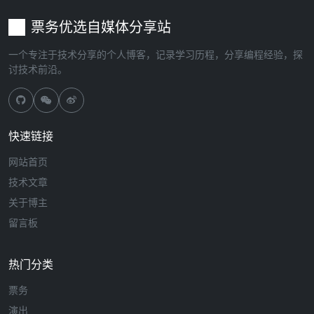
票务优选自媒体分享站
一个专注于技术分享的个人博客，记录学习历程，分享编程经验，探
讨技术前沿。
快速链接
网站首页
技术文章
关于博主
留言板
热门分类
票务
演出