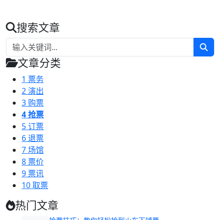
搜索文章
文章分类
1
票务
2
演出
3
购票
4
抢票
5
订票
6
退票
7
场馆
8
票价
9
票讯
10
取票
热门文章