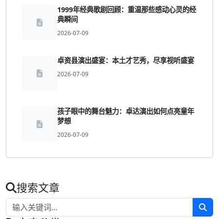
1999年经典歌剧回顾：重温那些感动心灵的经
典瞬间
2026-07-09
卓资县演出盛宴：本土才艺秀，尽享视听盛宴
2026-07-09
孩子眼中的舞台魅力：卓达演出如何点亮童年
梦想
2026-07-09
搜索文章