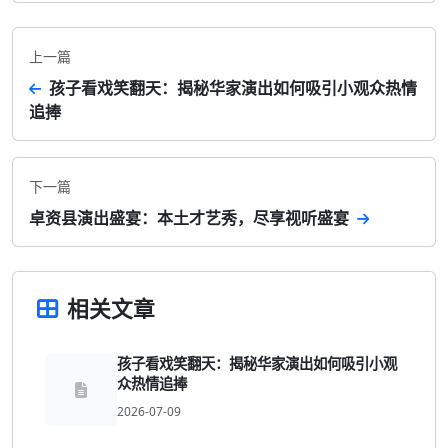
上一篇
孩子看戏笑翻天：揭秘华家演出如何吸引小观众热情
追捧
下一篇
卓资县演出盛宴：本土才艺秀，尽享视听盛宴
相关文章
孩子看戏笑翻天：揭秘华家演出如何吸引小观
众热情追捧
2026-07-09