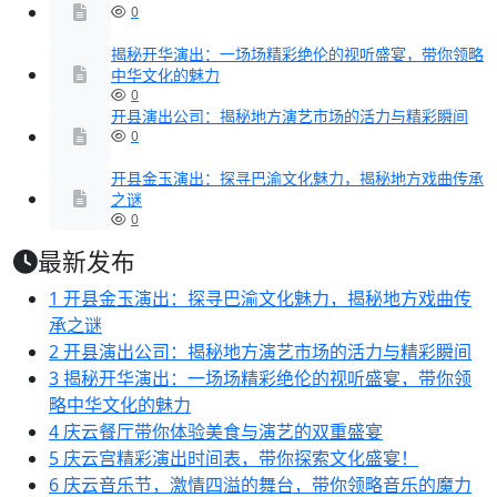
0
揭秘开华演出：一场场精彩绝伦的视听盛宴，带你领略
中华文化的魅力
0
开县演出公司：揭秘地方演艺市场的活力与精彩瞬间
0
开县金玉演出：探寻巴渝文化魅力，揭秘地方戏曲传承
之谜
0
最新发布
1
开县金玉演出：探寻巴渝文化魅力，揭秘地方戏曲传
承之谜
2
开县演出公司：揭秘地方演艺市场的活力与精彩瞬间
3
揭秘开华演出：一场场精彩绝伦的视听盛宴，带你领
略中华文化的魅力
4
庆云餐厅带你体验美食与演艺的双重盛宴
5
庆云宫精彩演出时间表，带你探索文化盛宴！
6
庆云音乐节，激情四溢的舞台，带你领略音乐的魔力