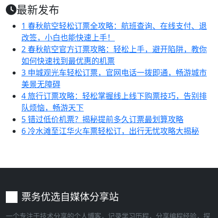
最新发布
1
春秋航空轻松订票全攻略：航班查询、在线支付、退
改签，小白也能快速上手！
2
春秋航空官方订票攻略：轻松上手，避开陷阱，教你
如何快速找到最优惠的机票
3
申城观光车轻松订票，官网电话一拨即通，畅游城市
美景无障碍
4
旅行订票攻略：轻松掌握线上线下购票技巧，告别排
队烦恼，畅游天下
5
错过低价机票？揭秘提前多久订票最划算攻略
6
冷水滩至江华火车票轻松订，出行无忧攻略大揭秘
票务优选自媒体分享站
一个专注于技术分享的个人博客，记录学习历程，分享编程经验，探