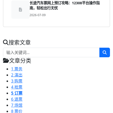
长途汽车票网上预订攻略：12308平台操作指
南，轻松出行无忧
2026-07-09
搜索文章
文章分类
1
票务
2
演出
3
购票
4
抢票
5
订票
6
退票
7
场馆
8
票价