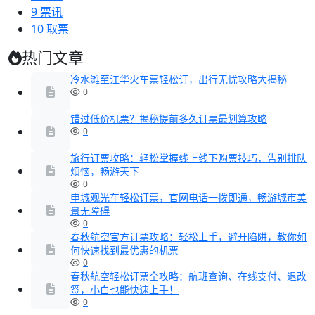
9
票讯
10
取票
热门文章
冷水滩至江华火车票轻松订，出行无忧攻略大揭秘
0
错过低价机票？揭秘提前多久订票最划算攻略
0
旅行订票攻略：轻松掌握线上线下购票技巧，告别排队
烦恼，畅游天下
0
申城观光车轻松订票，官网电话一拨即通，畅游城市美
景无障碍
0
春秋航空官方订票攻略：轻松上手，避开陷阱，教你如
何快速找到最优惠的机票
0
春秋航空轻松订票全攻略：航班查询、在线支付、退改
签，小白也能快速上手！
0