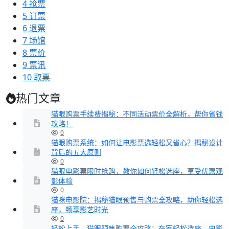
4
抢票
5
订票
6
退票
7
场馆
8
票价
9
票讯
10
取票
热门文章
猫眼购票手续费揭秘：不同活动票价全解析，帮你省钱
攻略！
0
猫眼购票系统：如何让电影票选轻松又省心？揭秘设计
背后的五大原则
0
猫眼电影票限时抢购，教你如何轻松选座，享受优惠观
影体验
0
猫咪电影院：揭秘猫眼预售与购票全攻略，助你轻松选
座，畅享影艺时光
0
轻松上手，猫眼预售购票全攻略：在家轻松选座，电影