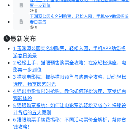
票一步到位
0
玉渊潭公园实名制购票，轻松入园，手机APP助您畅游
春日美景
0
最新发布
1
玉渊潭公园实名制购票，轻松入园，手机APP助您畅
游春日美景
2
轻松上手，猫眼预售购票全攻略：在家轻松选座，电
影票一步到位
3
猫咪电影院：揭秘猫眼预售与购票全攻略，助你轻松
选座，畅享影艺时光
4
猫眼电影票限时抢购，教你如何轻松选座，享受优惠
观影体验
5
猫眼购票系统：如何让电影票选轻松又省心？揭秘设
计背后的五大原则
6
猫眼购票手续费揭秘：不同活动票价全解析，帮你省
钱攻略！