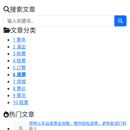
搜索文章
文章分类
1
票务
2
演出
3
购票
4
抢票
5
订票
6
退票
7
场馆
8
票价
9
票讯
10
取票
热门文章
昆明火车站退票全攻略：教你轻松退票，避免耽误行程
0