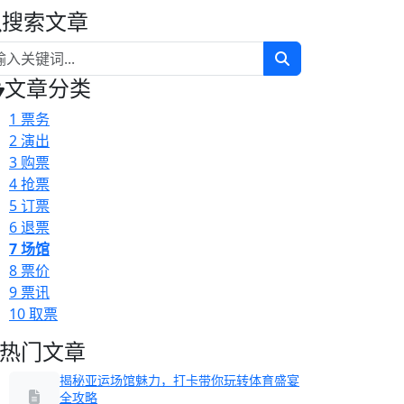
搜索文章
文章分类
1
票务
2
演出
3
购票
4
抢票
5
订票
6
退票
7
场馆
8
票价
9
票讯
10
取票
热门文章
揭秘亚运场馆魅力，打卡带你玩转体育盛宴
全攻略